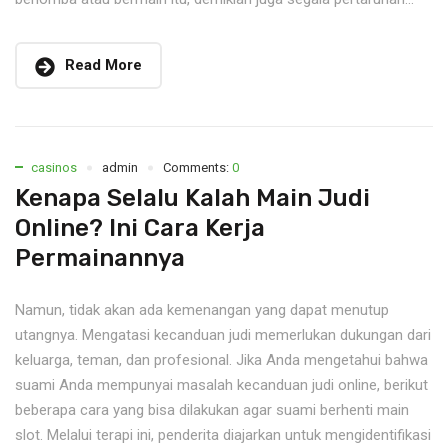
Read More
casinos
admin
Comments:
0
Kenapa Selalu Kalah Main Judi
Online? Ini Cara Kerja
Permainannya
Namun, tidak akan ada kemenangan yang dapat menutup
utangnya. Mengatasi kecanduan judi memerlukan dukungan dari
keluarga, teman, dan profesional. Jika Anda mengetahui bahwa
suami Anda mempunyai masalah kecanduan judi online, berikut
beberapa cara yang bisa dilakukan agar suami berhenti main
slot. Melalui terapi ini, penderita diajarkan untuk mengidentifikasi