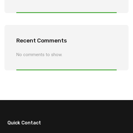
Recent Comments
No comments to show.
Quick Contact