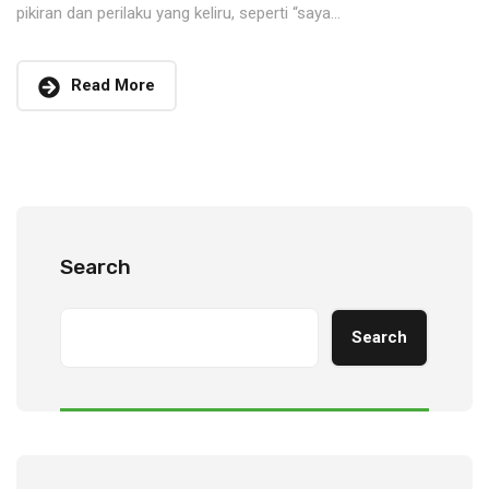
pikiran dan perilaku yang keliru, seperti “saya...
Read More
Search
Search