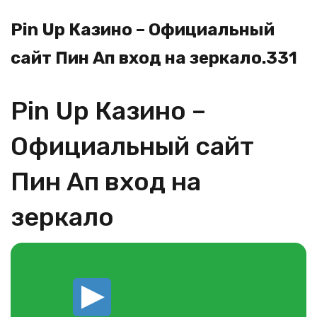
Pin Up Казино – Официальный
сайт Пин Ап вход на зеркало.331
Pin Up Казино –
Официальный сайт
Пин Ап вход на
зеркало