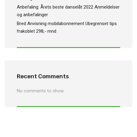
Anbefaling: Årets beste danselåt 2022 Anmeldelser
og anbefalinger
Bred Anvisning mobilabonnement Ubegrenset tips
frakoblet 298,- mnd
Recent Comments
No comments to show.