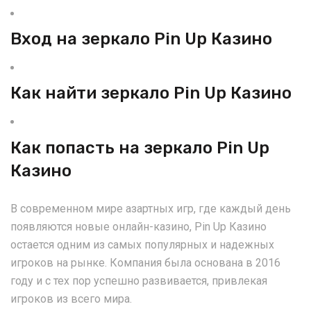
Вход на зеркало Pin Up Казино
Как найти зеркало Pin Up Казино
Как попасть на зеркало Pin Up
Казино
В современном мире азартных игр, где каждый день
появляются новые онлайн-казино, Pin Up Казино
остается одним из самых популярных и надежных
игроков на рынке. Компания была основана в 2016
году и с тех пор успешно развивается, привлекая
игроков из всего мира.