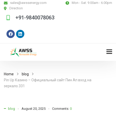
sales@awssenergy.com
Mon - Sat:
9.00am - 6.00pm
Direction
+91-9840078063
Home
blog
Pin Up Казино – Официальный сайт Пин Ап вход на
зеркало.331
blog
August 20, 2025
Comments:
0