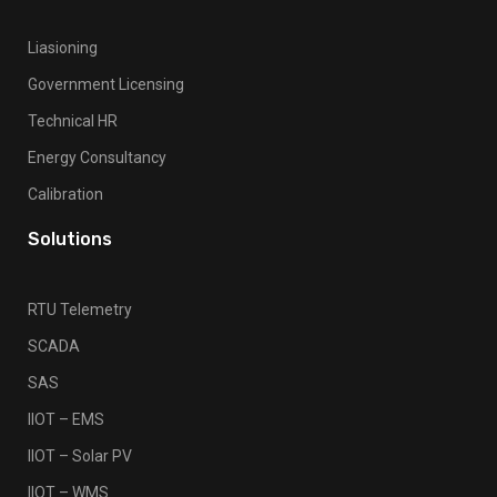
Liasioning
Government Licensing
Technical HR
Energy Consultancy
Calibration
Solutions
RTU Telemetry
SCADA
SAS
IIOT – EMS
IIOT – Solar PV
IIOT – WMS