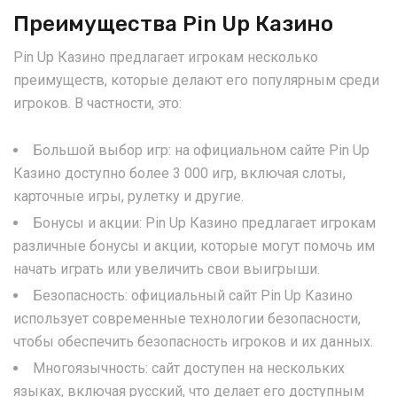
Преимущества Pin Up Казино
Pin Up Казино предлагает игрокам несколько
преимуществ, которые делают его популярным среди
игроков. В частности, это:
Большой выбор игр: на официальном сайте Pin Up
Казино доступно более 3 000 игр, включая слоты,
карточные игры, рулетку и другие.
Бонусы и акции: Pin Up Казино предлагает игрокам
различные бонусы и акции, которые могут помочь им
начать играть или увеличить свои выигрыши.
Безопасность: официальный сайт Pin Up Казино
использует современные технологии безопасности,
чтобы обеспечить безопасность игроков и их данных.
Многоязычность: сайт доступен на нескольких
языках, включая русский, что делает его доступным