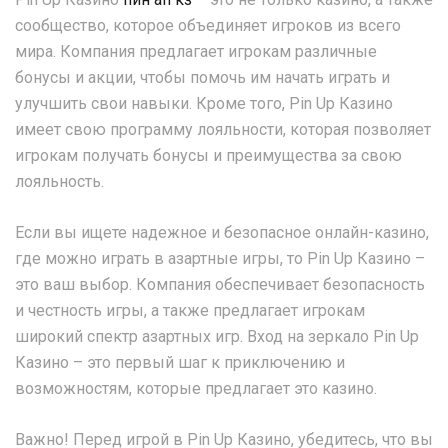
сообщество, которое объединяет игроков из всего
мира. Компания предлагает игрокам различные
бонусы и акции, чтобы помочь им начать играть и
улучшить свои навыки. Кроме того, Pin Up Казино
имеет свою программу лояльности, которая позволяет
игрокам получать бонусы и преимущества за свою
лояльность.
Если вы ищете надежное и безопасное онлайн-казино,
где можно играть в азартные игры, то Pin Up Казино –
это ваш выбор. Компания обеспечивает безопасность
и честность игры, а также предлагает игрокам
широкий спектр азартных игр. Вход на зеркало Pin Up
Казино – это первый шаг к приключению и
возможностям, которые предлагает это казино.
Важно! Перед игрой в Pin Up Казино, убедитесь, что вы